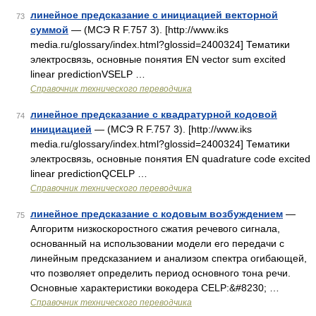
линейное предсказание с инициацией векторной
73
суммой
— (МСЭ R F.757 3). [http://www.iks
media.ru/glossary/index.html?glossid=2400324] Тематики
электросвязь, основные понятия EN vector sum excited
linear predictionVSELP …
Справочник технического переводчика
линейное предсказание с квадратурной кодовой
74
инициацией
— (МСЭ R F.757 3). [http://www.iks
media.ru/glossary/index.html?glossid=2400324] Тематики
электросвязь, основные понятия EN quadrature code excited
linear predictionQCELP …
Справочник технического переводчика
линейное предсказание с кодовым возбуждением
—
75
Алгоритм низкоскоростного сжатия речевого сигнала,
основанный на использовании модели его передачи с
линейным предсказанием и анализом спектра огибающей,
что позволяет определить период основного тона речи.
Основные характеристики вокодера CELP:&#8230; …
Справочник технического переводчика