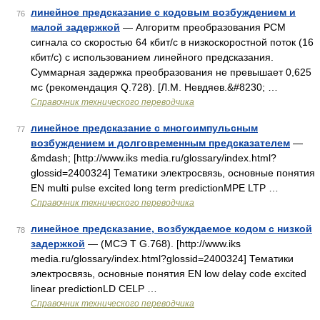
линейное предсказание с кодовым возбуждением и
76
малой задержкой
— Алгоритм преобразования РСМ
сигнала со скоростью 64 кбит/с в низкоскоростной поток (16
кбит/с) с использованием линейного предсказания.
Суммарная задержка преобразования не превышает 0,625
мс (рекомендация Q.728). [Л.М. Невдяев.&#8230; …
Справочник технического переводчика
линейное предсказание с многоимпульсным
77
возбуждением и долговременным предсказателем
—
&mdash; [http://www.iks media.ru/glossary/index.html?
glossid=2400324] Тематики электросвязь, основные понятия
EN multi pulse excited long term predictionMPE LTP …
Справочник технического переводчика
линейное предсказание, возбуждаемое кодом с низкой
78
задержкой
— (МСЭ T G.768). [http://www.iks
media.ru/glossary/index.html?glossid=2400324] Тематики
электросвязь, основные понятия EN low delay code excited
linear predictionLD CELP …
Справочник технического переводчика