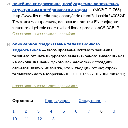
линейное предсказание, возбуждаемое сопряженно-
79
структурным алгебраическим кодом
— (МСЭ T G.768).
[http://www.iks media.ru/glossary/index.html?glossid=2400324]
Тематики электросвязь, основные понятия EN conjugate
structure algebraic code excited linear predictionCS ACELP …
Справочник технического переводчика
одномерное предсказание телевизионного
80
видеосигнала
— Формирование искомого значения
текущего отсчета цифрового телевизионного видеосигнала
на основе значений одного или нескольких соседних
отсчетов, взятых из той же, что и текущий отсчет, строки
телевизионного изображения. [ГОСТ Р 52210 2004]&#8230;
…
Справочник технического переводчика
Страницы
←
Предыдущая
Следующая
→
1
2
3
4
5
6
7
8
9
10
11
12
13