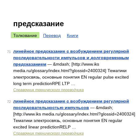
предсказание
Толкование
Перевод
Книги
линейное предсказание с возбуждением регулярной
71
последовательности импульсов и долговременным
предсказанием
— &mdash; [http://www.iks
media.ru/glossary/index.html?glossid=2400324] Тематики
электросвязь, основные понятия EN regular pulse excited
long term predictionRPE LTP …
Справочник технического переводчика
линейное предсказание с возбуждением регулярной
72
последовательностью импульсов
— &mdash;
[http://www.iks media.ru/glossary/index.html?glossid=2400324]
Тематики электросвязь, основные понятия EN regular
excited linear predictionRELP …
Справочник технического переводчика